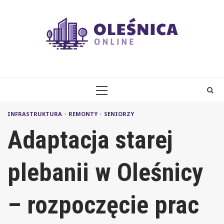
Skip
to
content
PRIMARY
MENU
INFRASTRUKTURA
REMONTY
SENIORZY
Adaptacja starej
plebanii w Oleśnicy
– rozpoczęcie prac