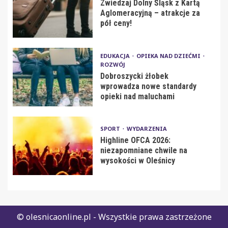
Zwiedzaj Dolny Śląsk z Kartą
Aglomeracyjną – atrakcje za
pół ceny!
EDUKACJA
OPIEKA NAD DZIEĆMI
ROZWÓJ
Dobroszycki żłobek
wprowadza nowe standardy
opieki nad maluchami
SPORT
WYDARZENIA
Highline OFCA 2026:
niezapomniane chwile na
wysokości w Oleśnicy
© olesnicaonline.pl - Wszystkie prawa zastrzeżone