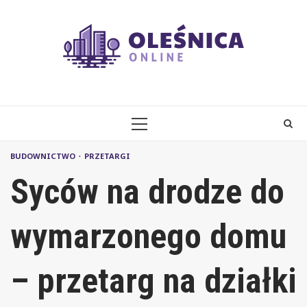
Skip
to
content
PRIMARY
MENU
BUDOWNICTWO
PRZETARGI
Syców na drodze do
wymarzonego domu
– przetarg na działki