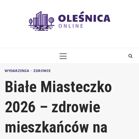
Skip
to
content
PRIMARY
MENU
WYDARZENIA
ZDROWIE
Białe Miasteczko
2026 – zdrowie
mieszkańców na