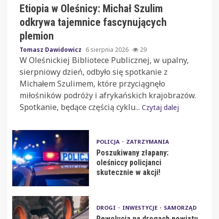
Etiopia w Oleśnicy: Michał Szulim
odkrywa tajemnice fascynujących
plemion
Tomasz Dawidowicz
6 sierpnia 2026
29
W Oleśnickiej Bibliotece Publicznej, w upalny,
sierpniowy dzień, odbyło się spotkanie z
Michałem Szulimem, które przyciągnęło
miłośników podróży i afrykańskich krajobrazów.
Spotkanie, będące częścią cyklu...
Czytaj dalej
POLICJA
ZATRZYMANIA
Poszukiwany złapany:
oleśniccy policjanci
skutecznie w akcji!
DROGI
INWESTYCJE
SAMORZĄD
Rewolucja na drogach powiatu