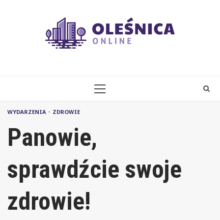
Skip
to
content
PRIMARY
MENU
WYDARZENIA
ZDROWIE
Panowie,
sprawdźcie swoje
zdrowie!