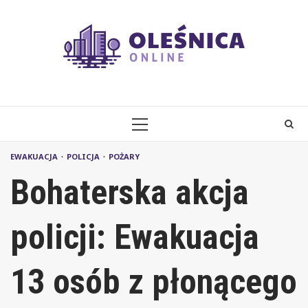
Skip
to
content
PRIMARY
MENU
EWAKUACJA
POLICJA
POŻARY
Bohaterska akcja
policji: Ewakuacja
13 osób z płonącego