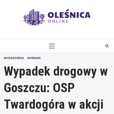
Skip
to
content
PRIMARY
MENU
WYDARZENIA
WYPADKI
Wypadek drogowy w
Goszczu: OSP
Twardogóra w akcji