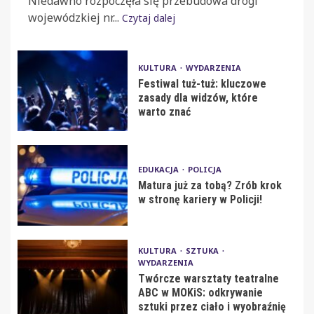
Niedawno rozpoczęła się przebudowa drogi
wojewódzkiej nr...
Czytaj dalej
KULTURA
WYDARZENIA
Festiwal tuż-tuż: kluczowe
zasady dla widzów, które
warto znać
EDUKACJA
POLICJA
Matura już za tobą? Zrób krok
w stronę kariery w Policji!
KULTURA
SZTUKA
WYDARZENIA
Twórcze warsztaty teatralne
ABC w MOKiS: odkrywanie
sztuki przez ciało i wyobraźnię