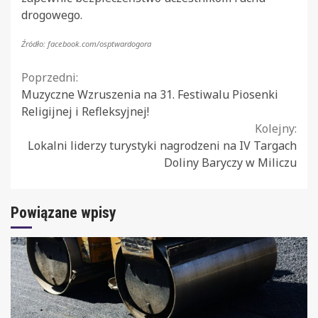
drogowego.
Źródło: facebook.com/osptwardogora
Continue
Poprzedni:
Muzyczne Wzruszenia na 31. Festiwalu Piosenki
Reading
Religijnej i Refleksyjnej!
Kolejny:
Lokalni liderzy turystyki nagrodzeni na IV Targach
Doliny Baryczy w Miliczu
Powiązane wpisy