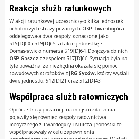
Reakcja służb ratunkowych
W akcji ratunkowej uczestniczyło kilka jednostek
ochotniczych straży pożarnych.
OSP Twardogóra
oddelegowała dwa zespoły, oznaczone jako
519[D]60 i 519[D]65, a także jednostkę z
Domasławic o numerze 519[D]64. Dołączyła do nich
OSP Goszcz
z zespołem 517[D]66. Sytuacja była na
tyle poważna, że niezbędna okazała się pomoc
zawodowych strażaków z
JRG Syców
, którzy wysłali
dwie jednostki: 512[D]21 oraz 512[D]43.
Współpraca służb ratowniczych
Oprócz straży pożarnej, na miejscu zdarzenia
pojawiły się również zespoły ratownictwa
medycznego z Twardogóry i Milicza. Jednostki te
współpracowały w celu zapewnienia