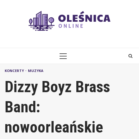
Skip
to
content
PRIMARY
MENU
KONCERTY
MUZYKA
Dizzy Boyz Brass
Band:
nowoorleańskie