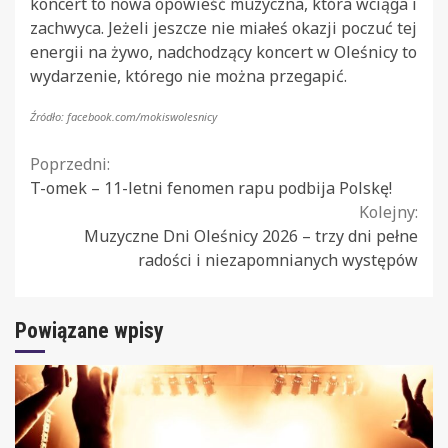
koncert to nowa opowieść muzyczna, która wciąga i
zachwyca. Jeżeli jeszcze nie miałeś okazji poczuć tej
energii na żywo, nadchodzący koncert w Oleśnicy to
wydarzenie, którego nie można przegapić.
Źródło: facebook.com/mokiswolesnicy
Continue
Poprzedni:
T-omek – 11-letni fenomen rapu podbija Polskę!
Reading
Kolejny:
Muzyczne Dni Oleśnicy 2026 – trzy dni pełne
radości i niezapomnianych występów
Powiązane wpisy