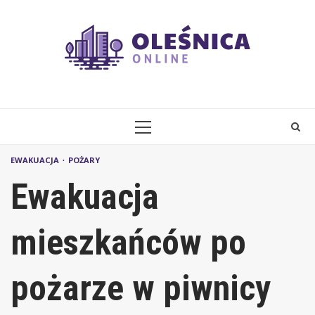
Skip
to
content
PRIMARY
MENU
EWAKUACJA
POŻARY
Ewakuacja
mieszkańców po
pożarze w piwnicy