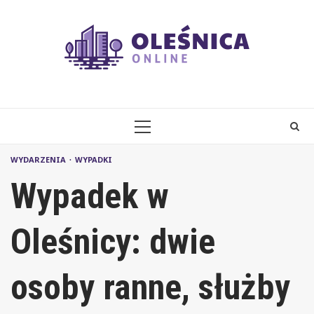
Skip
to
content
PRIMARY
MENU
WYDARZENIA
WYPADKI
Wypadek w
Oleśnicy: dwie
osoby ranne, służby