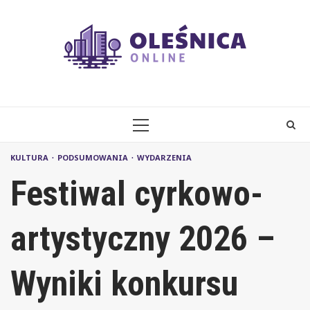
Skip
to
content
PRIMARY
MENU
KULTURA
PODSUMOWANIA
WYDARZENIA
Festiwal cyrkowo-
artystyczny 2026 –
Wyniki konkursu