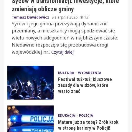
Syców w transformacji: inwestycje, które
zmieniają oblicze gminy
Tomasz Dawidowicz
8 sierpnia 2026
13
Syców i jego gmina przeżywają dynamiczne
przemiany, a mieszkańcy mogą spodziewać się
wielu nowych udogodnień w najbliższym czasie.
Niedawno rozpoczęła się przebudowa drogi
wojewódzkiej nr...
Czytaj dalej
KULTURA
WYDARZENIA
Festiwal tuż-tuż: kluczowe
zasady dla widzów, które
warto znać
EDUKACJA
POLICJA
Matura już za tobą? Zrób krok
w stronę kariery w Policji!