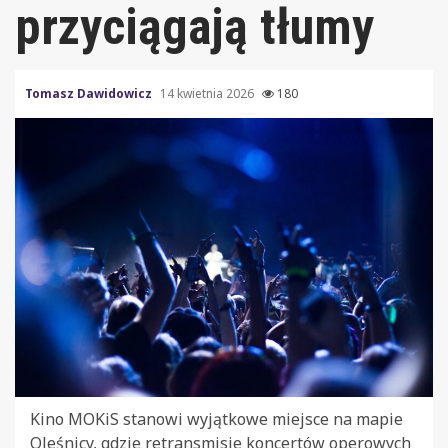
przyciągają tłumy
Tomasz Dawidowicz
14 kwietnia 2026
180
Kino MOKiS stanowi wyjątkowe miejsce na mapie
Oleśnicy, gdzie retransmisje koncertów operowych