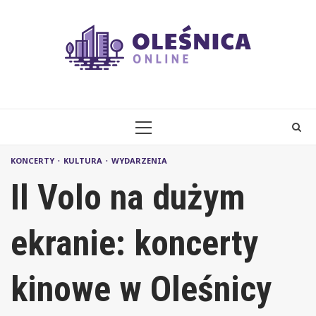
Skip
to
content
PRIMARY
MENU
KONCERTY
KULTURA
WYDARZENIA
Il Volo na dużym
ekranie: koncerty
kinowe w Oleśnicy