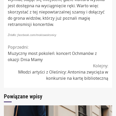
jest dostępna na wyciągnięcie ręki. Warto więc
skorzystać z tej niepowtarzalnej szansy i dołączyć
do grona widzów, którzy już poznali magię
retransmisji koncertów.
Źródło: facebook.com/mokiswolesnicy
Continue
Poprzedni:
Muzyczny most pokoleń: koncert Ochmanów z
Reading
okazji Dnia Mamy
Kolejny:
Młodzi artyści z Oleśnicy: Antonina zwycięża w
konkursie na kartę biblioteczną
Powiązane wpisy