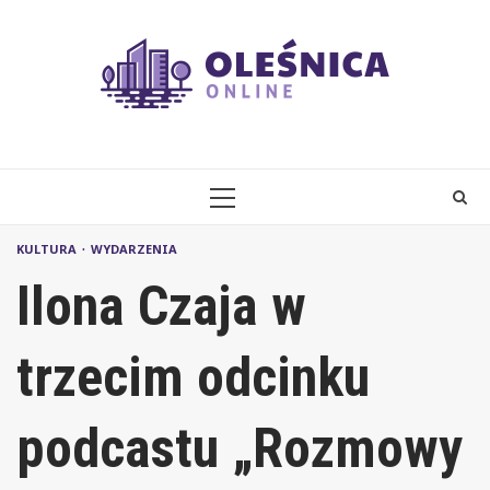
Skip
to
content
PRIMARY
MENU
KULTURA
WYDARZENIA
Ilona Czaja w
trzecim odcinku
podcastu „Rozmowy