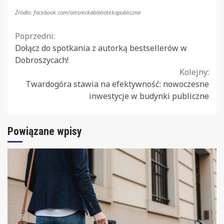
Źródło: facebook.com/olesnickabibliotekapubliczna
Continue
Poprzedni:
Dołącz do spotkania z autorką bestsellerów w
Reading
Dobroszycach!
Kolejny:
Twardogóra stawia na efektywność: nowoczesne
inwestycje w budynki publiczne
Powiązane wpisy