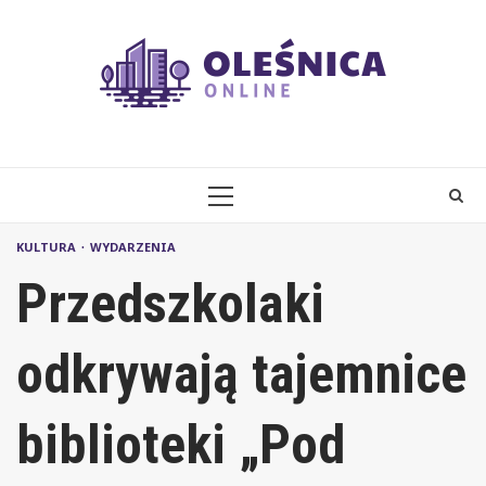
Skip
to
content
PRIMARY
MENU
KULTURA
WYDARZENIA
Przedszkolaki
odkrywają tajemnice
biblioteki „Pod