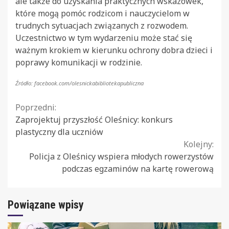
ale także do uzyskania praktycznych wskazówek,
które mogą pomóc rodzicom i nauczycielom w
trudnych sytuacjach związanych z rozwodem.
Uczestnictwo w tym wydarzeniu może stać się
ważnym krokiem w kierunku ochrony dobra dzieci i
poprawy komunikacji w rodzinie.
Źródło: facebook.com/olesnickabibliotekapubliczna
Continue
Poprzedni:
Zaprojektuj przyszłość Oleśnicy: konkurs
Reading
plastyczny dla uczniów
Kolejny:
Policja z Oleśnicy wspiera młodych rowerzystów
podczas egzaminów na kartę rowerową
Powiązane wpisy