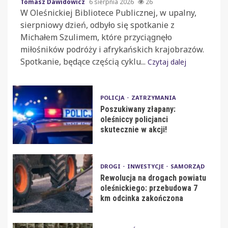
Tomasz Dawidowicz
6 sierpnia 2026
26
W Oleśnickiej Bibliotece Publicznej, w upalny,
sierpniowy dzień, odbyło się spotkanie z
Michałem Szulimem, które przyciągnęło
miłośników podróży i afrykańskich krajobrazów.
Spotkanie, będące częścią cyklu...
Czytaj dalej
POLICJA
ZATRZYMANIA
Poszukiwany złapany:
oleśniccy policjanci
skutecznie w akcji!
DROGI
INWESTYCJE
SAMORZĄD
Rewolucja na drogach powiatu
oleśnickiego: przebudowa 7
km odcinka zakończona