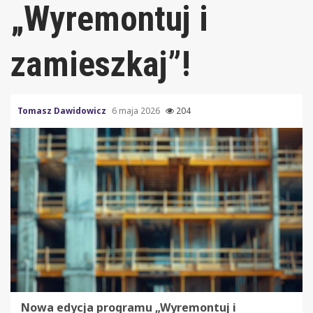
„Wyremontuj i
zamieszkaj”!
Tomasz Dawidowicz
6 maja 2026
204
Nowa edycja programu „Wyremontuj i