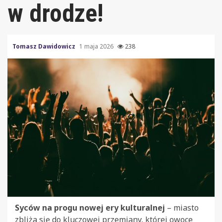
w drodze!
Tomasz Dawidowicz
1 maja 2026
238
Syców na progu nowej ery kulturalnej
– miasto
zbliża się do kluczowej przemiany, której owoce