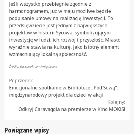
Jeśli wszystko przebiegnie zgodnie z
harmonogramem, już w maju możliwe będzie
podpisanie umowy na realizację inwestycji. To
przedsięwzięcie jest jednym z największych
projektów w historii Sycowa, symbolizującym
inwestycję w ludzi, ich rozwój i przyszłość. Miasto
wyraźnie stawia na kulturę, jako istotny element
wzmacniający lokalną społeczność.
Źródło: facebook.com/mig.sycow
Continue
Poprzedni:
Emocjonalne spotkanie w Bibliotece „Pod Sową”:
Reading
międzynarodowy projekt dla dzieci w akcji
Kolejny:
Odkryj Caravaggia na premierze w Kino MOKiS!
Powiązane wpisy