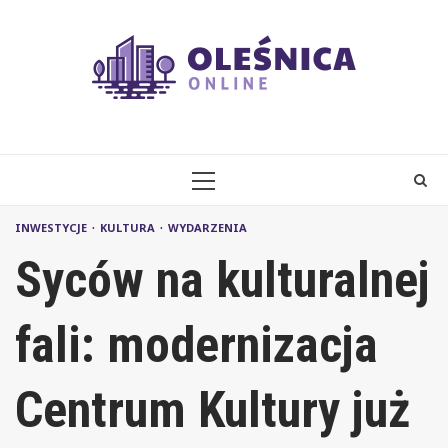
Skip
to
content
PRIMARY
MENU
INWESTYCJE
KULTURA
WYDARZENIA
Syców na kulturalnej
fali: modernizacja
Centrum Kultury już