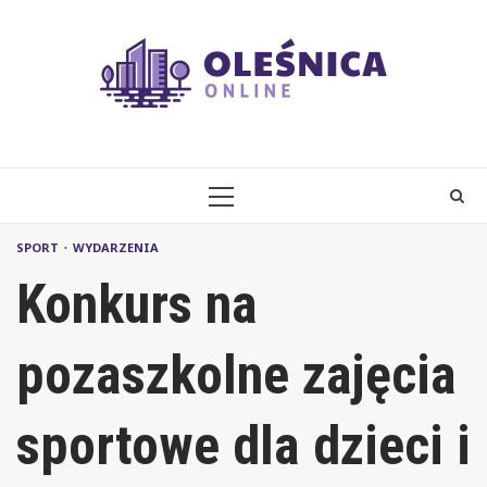
Skip
to
content
PRIMARY
MENU
SPORT
WYDARZENIA
Konkurs na
pozaszkolne zajęcia
sportowe dla dzieci i