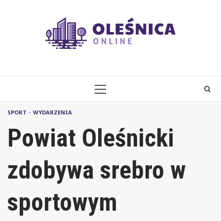
Skip
to
content
PRIMARY
MENU
SPORT
WYDARZENIA
Powiat Oleśnicki
zdobywa srebro w
sportowym