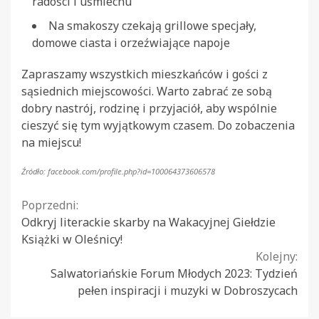
radości i uśmiechu
Na smakoszy czekają grillowe specjały,
domowe ciasta i orzeźwiające napoje
Zapraszamy wszystkich mieszkańców i gości z
sąsiednich miejscowości. Warto zabrać ze sobą
dobry nastrój, rodzinę i przyjaciół, aby wspólnie
cieszyć się tym wyjątkowym czasem. Do zobaczenia
na miejscu!
Źródło: facebook.com/profile.php?id=100064373606578
Continue
Poprzedni:
Odkryj literackie skarby na Wakacyjnej Giełdzie
Reading
Książki w Oleśnicy!
Kolejny:
Salwatoriańskie Forum Młodych 2023: Tydzień
pełen inspiracji i muzyki w Dobroszycach