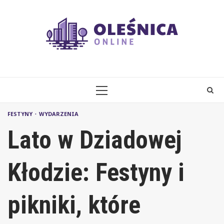
Skip
to
content
PRIMARY
MENU
FESTYNY
WYDARZENIA
Lato w Dziadowej
Kłodzie: Festyny i
pikniki, które