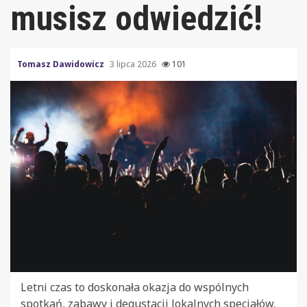
musisz odwiedzić!
Tomasz Dawidowicz
3 lipca 2026
101
Letni czas to doskonała okazja do wspólnych
spotkań, zabawy i degustacji lokalnych specjałów.