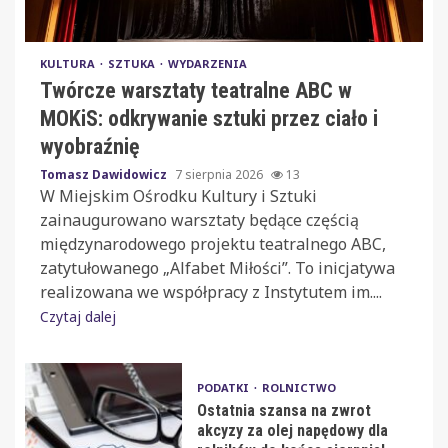
KULTURA
SZTUKA
WYDARZENIA
Twórcze warsztaty teatralne ABC w
MOKiS: odkrywanie sztuki przez ciało i
wyobraźnię
Tomasz Dawidowicz
7 sierpnia 2026
13
W Miejskim Ośrodku Kultury i Sztuki
zainaugurowano warsztaty będące częścią
międzynarodowego projektu teatralnego ABC,
zatytułowanego „Alfabet Miłości”. To inicjatywa
realizowana we współpracy z Instytutem im....
Czytaj dalej
PODATKI
ROLNICTWO
Ostatnia szansa na zwrot
akcyzy za olej napędowy dla