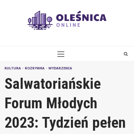
Skip
to
content
PRIMARY
MENU
KULTURA
ROZRYWKA
WYDARZENIA
Salwatoriańskie
Forum Młodych
2023: Tydzień pełen