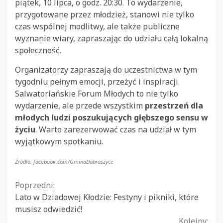
piątek, 10 lipca, o godz. 20:30. To wydarzenie,
przygotowane przez młodzież, stanowi nie tylko
czas wspólnej modlitwy, ale także publiczne
wyznanie wiary, zapraszając do udziału całą lokalną
społeczność.
Organizatorzy zapraszają do uczestnictwa w tym
tygodniu pełnym emocji, przeżyć i inspiracji.
Salwatoriańskie Forum Młodych to nie tylko
wydarzenie, ale przede wszystkim
przestrzeń dla
młodych ludzi poszukujących głębszego sensu w
życiu
. Warto zarezerwować czas na udział w tym
wyjątkowym spotkaniu.
Źródło: facebook.com/GminaDobroszyce
Continue
Poprzedni:
Lato w Dziadowej Kłodzie: Festyny i pikniki, które
Reading
musisz odwiedzić!
Kolejny: