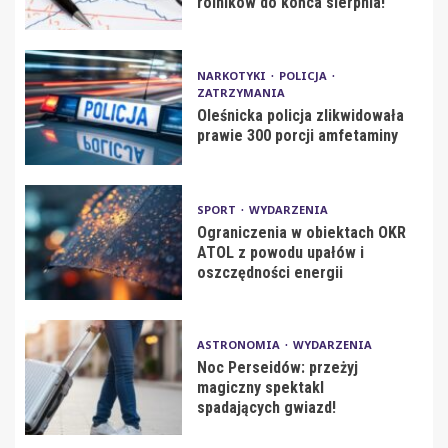
rolników do końca sierpnia!
NARKOTYKI
POLICJA
ZATRZYMANIA
Oleśnicka policja zlikwidowała
prawie 300 porcji amfetaminy
SPORT
WYDARZENIA
Ograniczenia w obiektach OKR
ATOL z powodu upałów i
oszczędności energii
ASTRONOMIA
WYDARZENIA
Noc Perseidów: przeżyj
magiczny spektakl
spadających gwiazd!