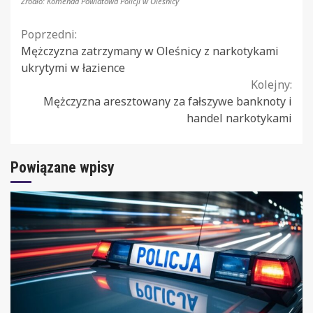
Źródło: Komenda Powiatowa Policji w Oleśnicy
Continue
Poprzedni:
Mężczyzna zatrzymany w Oleśnicy z narkotykami
Reading
ukrytymi w łazience
Kolejny:
Mężczyzna aresztowany za fałszywe banknoty i
handel narkotykami
Powiązane wpisy