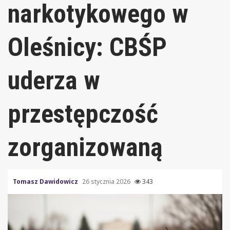
narkotykowego w
Oleśnicy: CBŚP
uderza w
przestępczość
zorganizowaną
Tomasz Dawidowicz
26 stycznia 2026
343