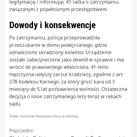
legitymację i informując 41-latka o zatrzymaniu
związanym z popełnionym przestępstwem.
Dowody i konsekwencje
Po zatrzymaniu, policja przeprowadziła
przeszukanie w domu podejrzanego, gdzie
odnaleziono skradziony kolektor. Urządzenie
zostało zabezpieczone jako dowód w sprawie i ma
wrócić do prawowitego właściciela. 41-letni
mężczyzna usłyszy zarzut kradzieży, zgodnie z art.
278 Kodeksu Karnego, za który grozi kara od 3
miesięcy do 5 lat pozbawienia wolności. Ostateczna
decyzja o losie zatrzymanego leży teraz w rękach
sądu.
Źródło: Komenda Powiatowa Policji w Oleśnicy
Continue
Poprzedni: