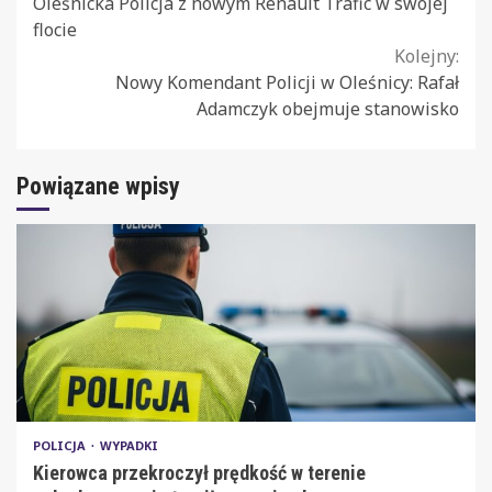
Oleśnicka Policja z nowym Renault Trafic w swojej
Reading
flocie
Kolejny:
Nowy Komendant Policji w Oleśnicy: Rafał
Adamczyk obejmuje stanowisko
Powiązane wpisy
POLICJA
WYPADKI
Kierowca przekroczył prędkość w terenie