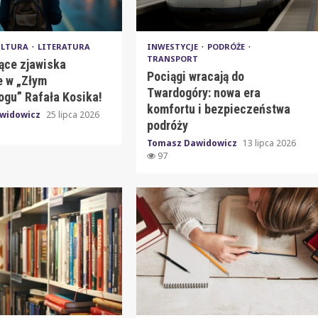
ULTURA
LITERATURA
INWESTYCJE
PODRÓŻE
TRANSPORT
ące zjawiska
Pociągi wracają do
 w „Złym
Twardogóry: nowa era
ogu” Rafała Kosika!
komfortu i bezpieczeństwa
widowicz
25 lipca 2026
podróży
Tomasz Dawidowicz
13 lipca 2026
97