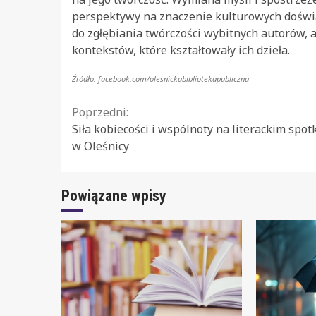
perspektywy na znaczenie kulturowych doświad
do zgłębiania twórczości wybitnych autorów, 
kontekstów, które kształtowały ich dzieła.
Źródło: facebook.com/olesnickabibliotekapubliczna
Continue
Poprzedni:
Siła kobiecości i wspólnoty na literackim spot
Reading
w Oleśnicy
Powiązane wpisy