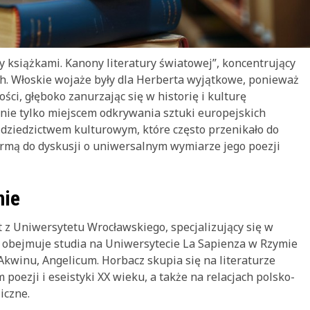
 książkami. Kanony literatury światowej”, koncentrujący
h. Włoskie wojaże były dla Herberta wyjątkowe, ponieważ
ści, głęboko zanurzając się w historię i kulturę
 nie tylko miejscem odkrywania sztuki europejskich
d dziedzictwem kulturowym, które często przenikało do
tformą do dyskusji o uniwersalnym wymiarze jego poezji
nie
 z Uniwersytetu Wrocławskiego, specjalizujący się w
a obejmuje studia na Uniwersytecie La Sapienza w Rzymie
kwinu, Angelicum. Horbacz skupia się na literaturze
oezji i eseistyki XX wieku, a także na relacjach polsko-
iczne.