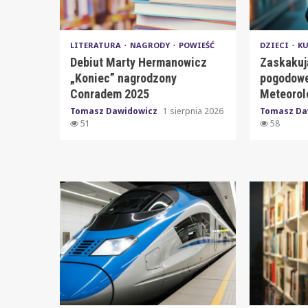
LITERATURA
NAGRODY
POWIEŚĆ
DZIECI
K
Debiut Marty Hermanowicz
Zaskakuj
„Koniec” nagrodzony
pogodowe
Conradem 2025
Meteorol
Tomasz Dawidowicz
1 sierpnia 2026
Tomasz Da
51
58