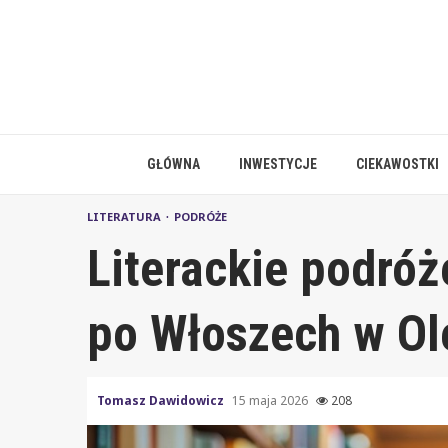
Skip
to
content
GŁÓWNA
INWESTYCJE
CIEKAWOSTKI
LITERATURA
PODRÓŻE
Literackie podró
po Włoszech w Ol
Tomasz Dawidowicz
15 maja 2026
208