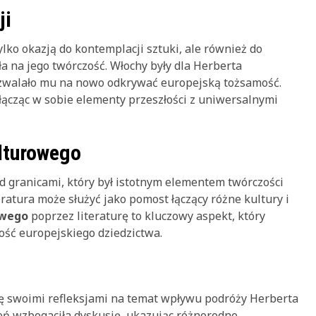
ji
ylko okazją do kontemplacji sztuki, ale również do
a na jego twórczość. Włochy były dla Herberta
pozwalało mu na nowo odkrywać europejską tożsamość.
 łącząc w sobie elementy przeszłości z uniwersalnymi
lturowego
d granicami, który był istotnym elementem twórczości
eratura może służyć jako pomost łączący różne kultury i
owego
poprzez literaturę to kluczowy aspekt, który
ość europejskiego dziedzictwa.
się swoimi refleksjami na temat wpływu podróży Herberta
eń wzbogaciła dyskusję, ukazując różnorodne