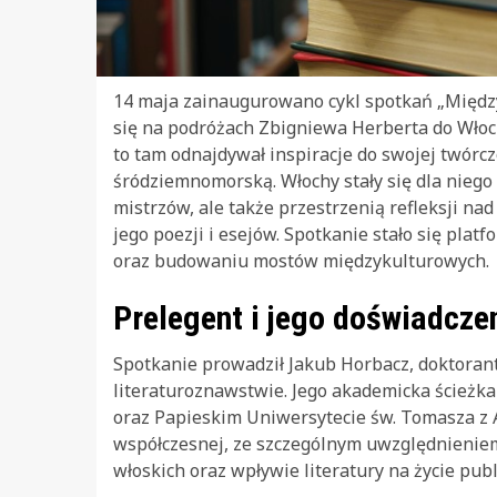
14 maja zainaugurowano cykl spotkań „Między
się na podróżach Zbigniewa Herberta do Włoc
to tam odnajdywał inspiracje do swojej twórczo
śródziemnomorską. Włochy stały się dla niego
mistrzów, ale także przestrzenią refleksji na
jego poezji i esejów. Spotkanie stało się pla
oraz budowaniu mostów międzykulturowych.
Prelegent i jego doświadcze
Spotkanie prowadził Jakub Horbacz, doktorant
literaturoznawstwie. Jego akademicka ścieżk
oraz Papieskim Uniwersytecie św. Tomasza z A
współczesnej, ze szczególnym uwzględnieniem p
włoskich oraz wpływie literatury na życie publ