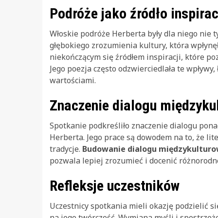
Podróże jako źródło inspirac
Włoskie podróże Herberta były dla niego nie t
głębokiego zrozumienia kultury, która wpłynęł
niekończącym się źródłem inspiracji, które 
Jego poezja często odzwierciedlała te wpływy,
wartościami.
Znaczenie dialogu międzyku
Spotkanie podkreśliło znaczenie dialogu pona
Herberta. Jego prace są dowodem na to, że lit
tradycje.
Budowanie dialogu międzykultur
pozwala lepiej zrozumieć i docenić różnorodn
Refleksje uczestników
Uczestnicy spotkania mieli okazję podzielić 
na jego twórczość. Wymiana myśli i spostrzeż