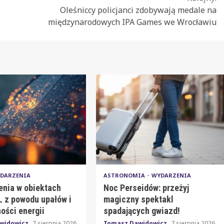
Oleśniccy policjanci zdobywają medale na
międzynarodowych IPA Games we Wrocławiu
DARZENIA
ASTRONOMIA
WYDARZENIA
enia w obiektach
Noc Perseidów: przeżyj
 z powodu upałów i
magiczny spektakl
ości energii
spadających gwiazd!
widowicz
7 sierpnia 2026
Tomasz Dawidowicz
7 sierpnia 2026