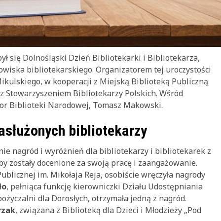
ył się Dolnośląski Dzień Bibliotekarki i Bibliotekarza,
wiska bibliotekarskiego. Organizatorem tej uroczystości
Mikulskiego, w kooperacji z Miejską Biblioteką Publiczną
az Stowarzyszeniem Bibliotekarzy Polskich. Wśród
tor Biblioteki Narodowej, Tomasz Makowski.
asłużonych bibliotekarzy
ie nagród i wyróżnień dla bibliotekarzy i bibliotekarek z
by zostały docenione za swoją pracę i zaangażowanie.
Publicznej im. Mikołaja Reja, osobiście wręczyła nagrody
ło
, pełniąca funkcję kierowniczki Działu Udostępniania
pożyczalni dla Dorosłych, otrzymała jedną z nagród.
rzak
, związana z Biblioteką dla Dzieci i Młodzieży „Pod