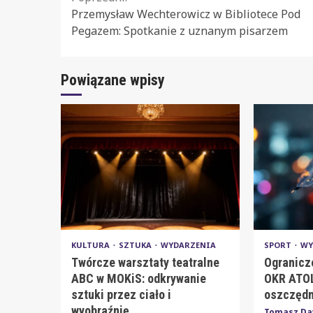
Continue
Przemysław Wechterowicz w Bibliotece Pod
Reading
Pegazem: Spotkanie z uznanym pisarzem
Powiązane wpisy
KULTURA
SZTUKA
WYDARZENIA
SPORT
WY
Twórcze warsztaty teatralne
Ogranicz
ABC w MOKiS: odkrywanie
OKR ATOL
sztuki przez ciało i
oszczędn
wyobraźnię
Tomasz Da