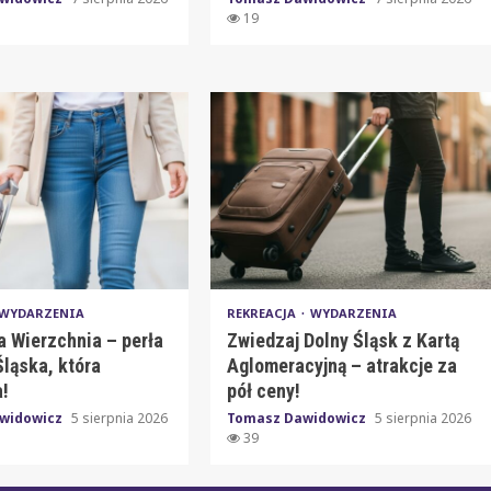
19
WYDARZENIA
REKREACJA
WYDARZENIA
a Wierzchnia – perła
Zwiedzaj Dolny Śląsk z Kartą
ląska, która
Aglomeracyjną – atrakcje za
!
pół ceny!
widowicz
5 sierpnia 2026
Tomasz Dawidowicz
5 sierpnia 2026
39