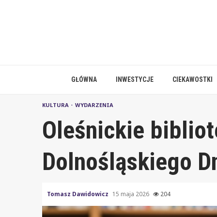
Skip
to
content
GŁÓWNA
INWESTYCJE
CIEKAWOSTKI
KULTURA
WYDARZENIA
Oleśnickie biblio
Dolnośląskiego Dn
Tomasz Dawidowicz
15 maja 2026
204