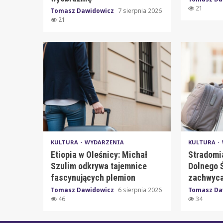
21
Tomasz Dawidowicz
7 sierpnia 2026
21
KULTURA
WYDARZENIA
KULTURA
Etiopia w Oleśnicy: Michał
Stradomi
Szulim odkrywa tajemnice
Dolnego Ś
fascynujących plemion
zachwyca
Tomasz Dawidowicz
6 sierpnia 2026
Tomasz Da
46
34