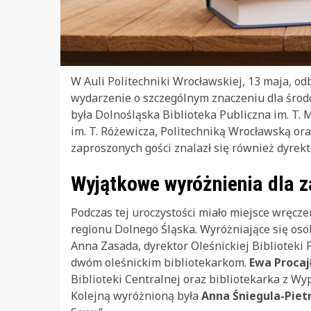
W Auli Politechniki Wrocławskiej, 13 maja, odb
wydarzenie o szczególnym znaczeniu dla środo
była Dolnośląska Biblioteka Publiczna im. T. 
im. T. Różewicza, Politechniką Wrocławską or
zaproszonych gości znalazł się również dyrek
Wyjątkowe wyróżnienia dla z
Podczas tej uroczystości miało miejsce wręczen
regionu Dolnego Śląska. Wyróżniające się oso
Anna Zasada, dyrektor Oleśnickiej Biblioteki 
dwóm oleśnickim bibliotekarkom.
Ewa Procaj
Biblioteki Centralnej oraz bibliotekarka z Wy
Kolejną wyróżnioną była
Anna Śniegula-Piet