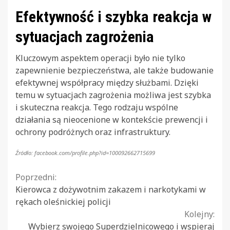
Efektywność i szybka reakcja w
sytuacjach zagrożenia
Kluczowym aspektem operacji było nie tylko
zapewnienie bezpieczeństwa, ale także budowanie
efektywnej współpracy między służbami. Dzięki
temu w sytuacjach zagrożenia możliwa jest szybka
i skuteczna reakcja. Tego rodzaju wspólne
działania są nieocenione w kontekście prewencji i
ochrony podróżnych oraz infrastruktury.
Źródło: facebook.com/profile.php?id=100092662715699
Continue
Poprzedni:
Kierowca z dożywotnim zakazem i narkotykami w
Reading
rękach oleśnickiej policji
Kolejny:
Wybierz swojego Superdzielnicowego i wspieraj