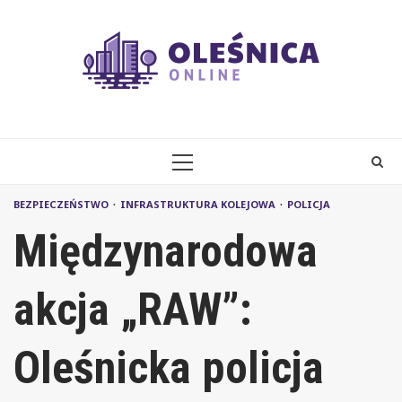
Skip
to
content
PRIMARY
MENU
BEZPIECZEŃSTWO
INFRASTRUKTURA KOLEJOWA
POLICJA
Międzynarodowa
akcja „RAW”:
Oleśnicka policja