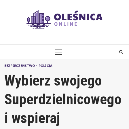
Skip
to
content
PRIMARY
MENU
BEZPIECZEŃSTWO
POLICJA
Wybierz swojego
Superdzielnicowego
i wspieraj