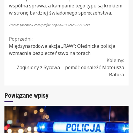
wspólna sprawa, a kampanie tego typu są krokiem
w stronę bardziej świadomego społeczeństwa.
Źródło: facebook.com/profile.php?id=100092662715699
Continue
Poprzedni:
Międzynarodowa akcja „RAW”: Oleśnicka policja
Reading
wzmacnia bezpieczeństwo na torach
Kolejny:
Zaginiony z Sycowa – pomóż odnaleźć Mateusza
Batora
Powiązane wpisy