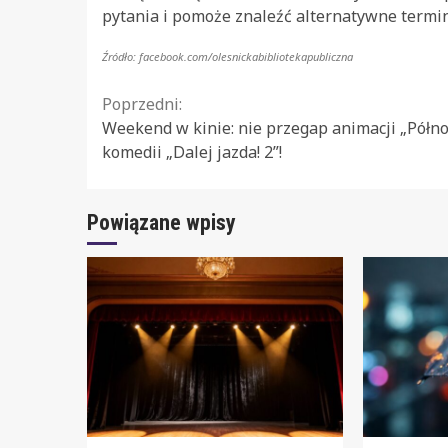
pytania i pomoże znaleźć alternatywne termi
Źródło: facebook.com/olesnickabibliotekapubliczna
Continue
Poprzedni:
Weekend w kinie: nie przegap animacji „Północ
Reading
komedii „Dalej jazda! 2”!
Powiązane wpisy