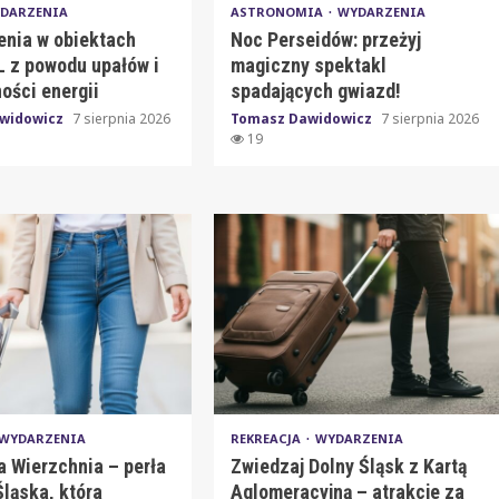
DARZENIA
ASTRONOMIA
WYDARZENIA
enia w obiektach
Noc Perseidów: przeżyj
 z powodu upałów i
magiczny spektakl
ości energii
spadających gwiazd!
widowicz
7 sierpnia 2026
Tomasz Dawidowicz
7 sierpnia 2026
19
WYDARZENIA
REKREACJA
WYDARZENIA
a Wierzchnia – perła
Zwiedzaj Dolny Śląsk z Kartą
ląska, która
Aglomeracyjną – atrakcje za