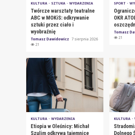
KULTURA
SZTUKA
WYDARZENIA
SPORT
WY
Twórcze warsztaty teatralne
Ogranicz
ABC w MOKiS: odkrywanie
OKR ATOL
sztuki przez ciało i
oszczędn
wyobraźnię
Tomasz Da
21
Tomasz Dawidowicz
7 sierpnia 2026
21
KULTURA
WYDARZENIA
KULTURA
Etiopia w Oleśnicy: Michał
Stradomi
Szulim odkrywa tajemnice
Dolnego Ś