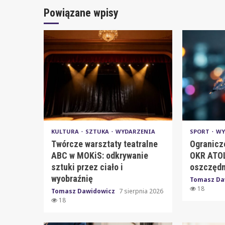
Powiązane wpisy
KULTURA
SZTUKA
WYDARZENIA
SPORT
WY
Twórcze warsztaty teatralne
Ogranicz
ABC w MOKiS: odkrywanie
OKR ATOL
sztuki przez ciało i
oszczędn
wyobraźnię
Tomasz Da
18
Tomasz Dawidowicz
7 sierpnia 2026
18