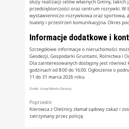
służy realizacji celów własnych Gminy, takich j
przedsiębiorczości oraz centrum rozrywki. W 
wystawienniczo-rozrywkowa oraz sportowa, a
toalety i przestrzeń komunikacyjna. Okres pod
Informacje dodatkowe i kon
Szczegółowe informacje o nieruchomości możn
Geodezji, Gospodarki Gruntami, Rolnictwa i O
Dla zainteresowanych dostępny jest również 
godzinach od 8:00 do 16:00. Ogłoszenie o podn
11 do 31 marca 2026 roku.
Źródło: Urząd Miasta Oleśnicy
Continue
Poprzedni:
Kierowca z Oleśnicy złamał sądowy zakaz i zos
Reading
zatrzymany przez policję