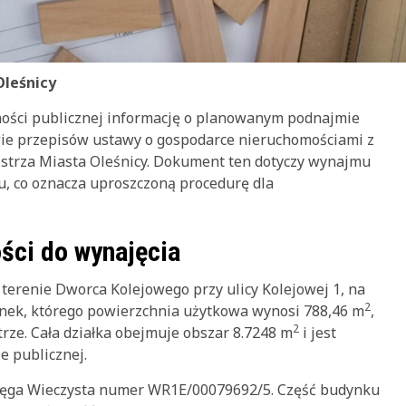
Oleśnicy
mości publicznej informację o planowanym podnajmie
wie przepisów ustawy o gospodarce nieruchomościami z
istrza Miasta Oleśnicy. Dokument ten dotyczy wynajmu
u, co oznacza uproszczoną procedurę dla
ści do wynajęcia
erenie Dworca Kolejowego przy ulicy Kolejowej 1, na
2
nek, którego powierzchnia użytkowa wynosi 788,46 m
,
2
trze. Cała działka obejmuje obszar 8.7248 m
i jest
e publicznej.
ięga Wieczysta numer WR1E/00079692/5. Część budynku