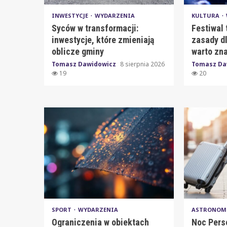
INWESTYCJE
WYDARZENIA
KULTURA
Syców w transformacji:
Festiwal 
inwestycje, które zmieniają
zasady dl
oblicze gminy
warto zn
Tomasz Dawidowicz
8 sierpnia 2026
Tomasz Da
19
20
SPORT
WYDARZENIA
ASTRONOM
Ograniczenia w obiektach
Noc Pers