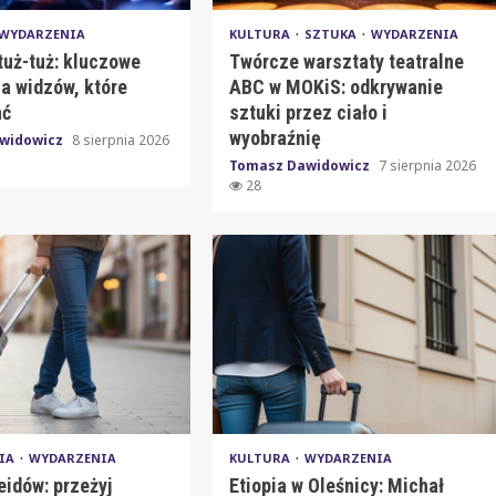
WYDARZENIA
KULTURA
SZTUKA
WYDARZENIA
tuż-tuż: kluczowe
Twórcze warsztaty teatralne
a widzów, które
ABC w MOKiS: odkrywanie
ać
sztuki przez ciało i
wyobraźnię
widowicz
8 sierpnia 2026
Tomasz Dawidowicz
7 sierpnia 2026
28
IA
WYDARZENIA
KULTURA
WYDARZENIA
eidów: przeżyj
Etiopia w Oleśnicy: Michał