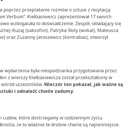
poprzez przeplatanie rozmów o sztuce z recytacją
um Verbum”. Kiełbasiewicz zaprezentował 17 swoich
owo wzbogacała to doświadczenie. Zespół, składający się
guźnej-Kużaj (saksofon), Patryka Słoty (wokal), Mateusza
no) oraz Zuzanny Jaroszewicz (kontrabas), stworzył
w wydarzenia była niespodzianka przygotowana przez
den z wierszy Kiełbasiewicza został przekształcony w
 wśród uczestników.
Wieczór ten pokazał, jak ważne są
ztuki i odnaleźć chwile zadumy.
h cudów, które dostrzegamy w codziennym życiu.
reśla, że to właśnie te drobne chwile są najcenniejsze.