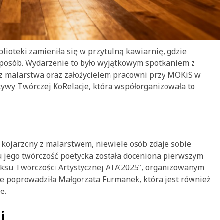
blioteki zamieniła się w przytulną kawiarnię, gdzie
 sposób. Wydarzenie to było wyjątkowym spotkaniem z
z malarstwa oraz założycielem pracowni przy MOKiS w
jatywy Twórczej KoRelacje, która współorganizowała to
 kojarzony z malarstwem, niewiele osób zdaje sobie
u jego twórczość poetycka została doceniona pierwszym
su Twórczości Artystycznej ATA’2025”, organizowanym
e poprowadziła Małgorzata Furmanek, która jest również
e.
i