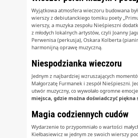
Wyjątkowa atmosfera wieczoru budowana była 
wierszy z debiutanckiego tomiku poety „Prim
wierszy, a muzyka zespołu Nieśpieszni dodatk
z młodych lokalnych artystów, czyli Joanny Ja
Perwenisa (perkusja), Oskara Kolberta (piani
harmonijną oprawę muzyczną.
Niespodzianka wieczoru
Jednym z najbardziej wzruszających momentó
Małgorzatę Furmanek i zespół Nieśpieszni. Je
utwór muzyczny, co wywołało ogromne emocje
miejsca, gdzie można doświadczyć piękna s
Magia codziennych cudów
Wydarzenie to przypomniało o wartości małyc
Kiełbasiewicz w jednym ze swoich wierszy podk