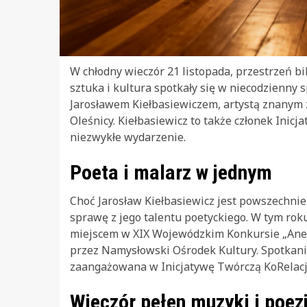
W chłodny wieczór 21 listopada, przestrzeń bi
sztuka i kultura spotkały się w niecodzienny
Jarosławem Kiełbasiewiczem, artystą znanym 
Oleśnicy. Kiełbasiewicz to także członek Inic
niezwykłe wydarzenie.
Poeta i malarz w jednym
Choć Jarosław Kiełbasiewicz jest powszechnie
sprawę z jego talentu poetyckiego. W tym rok
miejscem w XIX Wojewódzkim Konkursie „Anek
przez Namysłowski Ośrodek Kultury. Spotkani
zaangażowana w Inicjatywę Twórczą KoRelacj
Wieczór pełen muzyki i poezj