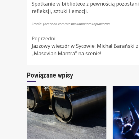
Spotkanie w bibliotece z pewnością pozostan
refleksji, sztuki i emocji.
Źródło: facebook.com/olesnickabibliotekapubliczna
Continue
Poprzedni:
Jazzowy wieczór w Sycowie: Michał Barański z
Reading
„Masovian Mantra” na scenie!
Powiązane wpisy