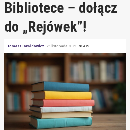
Bibliotece – dołącz
do „Rejówek”!
Tomasz Dawidowicz
25 listopada 2025
439