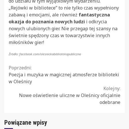
do udziału w tym wyjątkowym wydarzeniu.
„Rejówki w bibliotece” to nie tylko czas wypełniony
zabawą i emocjami, ale również
fantastyczna
okazja do poznania nowych ludzi
i odkrycia
nowych ulubionych gier. Nie przegap tej szansy na
świetnie spędzony czas w towarzystwie innych
miłośników gier!
Źródło: facebook.com/olesnickabibliotekapubliczna
Continue
Poprzedni:
Poezja i muzyka w magicznej atmosferze biblioteki
Reading
w Oleśnicy
Kolejny:
Nowe oświetlenie uliczne w Oleśnicy oficjalnie
odebrane
Powiązane wpisy