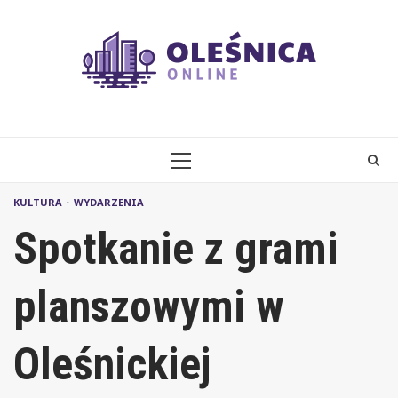
Skip
to
content
PRIMARY
MENU
KULTURA
WYDARZENIA
Spotkanie z grami
planszowymi w
Oleśnickiej