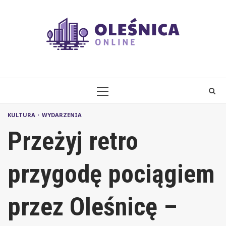
Skip
to
content
PRIMARY
MENU
KULTURA
WYDARZENIA
Przeżyj retro
przygodę pociągiem
przez Oleśnicę –