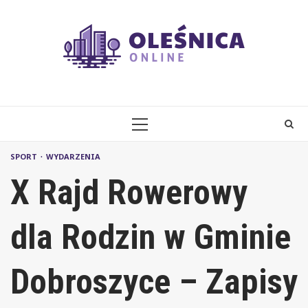
Skip
to
content
PRIMARY
MENU
SPORT
WYDARZENIA
X Rajd Rowerowy
dla Rodzin w Gminie
Dobroszyce – Zapisy