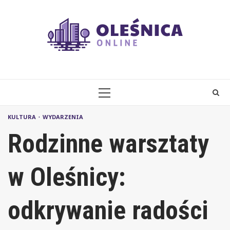
Skip
to
content
PRIMARY
MENU
KULTURA
WYDARZENIA
Rodzinne warsztaty
w Oleśnicy:
odkrywanie radości