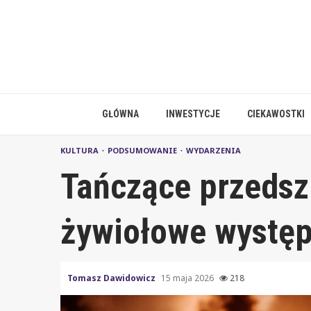
Skip
to
content
GŁÓWNA
INWESTYCJE
CIEKAWOSTKI
KULTURA
PODSUMOWANIE
WYDARZENIA
Tańczące przedsz
żywiołowe występ
Tomasz Dawidowicz
15 maja 2026
218