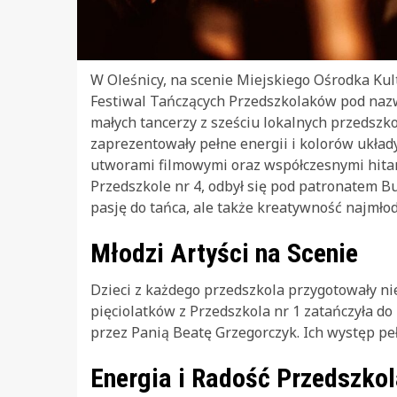
W Oleśnicy, na scenie Miejskiego Ośrodka Kult
Festiwal Tańczących Przedszkolaków pod nazw
małych tancerzy z sześciu lokalnych przedszkol
zaprezentowały pełne energii i kolorów ukła
utworami filmowymi oraz współczesnymi hita
Przedszkole nr 4, odbył się pod patronatem Bu
pasję do tańca, ale także kreatywność najmło
Młodzi Artyści na Scenie
Dzieci z każdego przedszkola przygotowały ni
pięciolatków z Przedszkola nr 1 zatańczyła d
przez Panią Beatę Grzegorczyk. Ich występ peł
Energia i Radość Przedszko