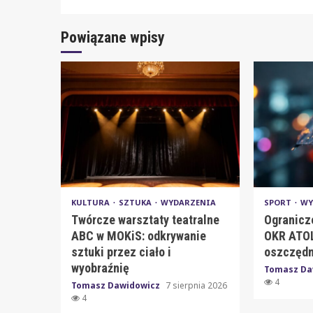
Powiązane wpisy
KULTURA
SZTUKA
WYDARZENIA
SPORT
WY
Twórcze warsztaty teatralne
Ogranicz
ABC w MOKiS: odkrywanie
OKR ATOL
sztuki przez ciało i
oszczędn
wyobraźnię
Tomasz Da
4
Tomasz Dawidowicz
7 sierpnia 2026
4