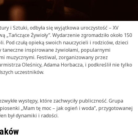
ury i Sztuki, odbyła się wyjątkowa uroczystość – XV
ą „Tańczące Żywioły”. Wydarzenie zgromadziło około 150
i. Pod czułą opieką swoich nauczycieli i rodziców, dzieci
dy taneczne inspirowane żywiołami, popularnymi
mi muzycznymi. Festiwal, zorganizowany przez
rmistrza Oleśnicy, Adama Horbacza, i podkreślił nie tylko
dszych uczestników.
ezwykłe występy, które zachwyciły publiczność. Grupa
o piosenki „Mam tę moc – jak ogień i woda”, przygotowanej
en był dynamiki i radości.
laków