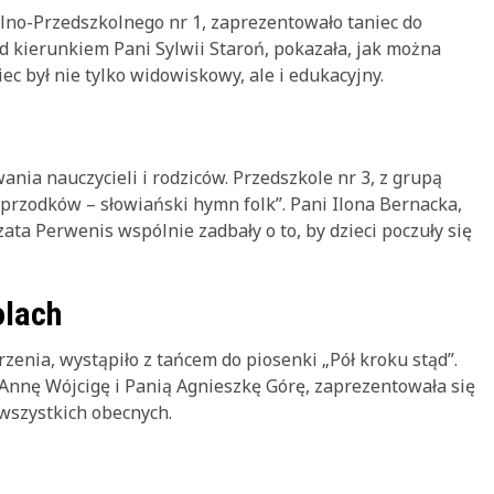
olno-Przedszkolnego nr 1, zaprezentowało taniec do
od kierunkiem Pani Sylwii Staroń, pokazała, jak można
ec był nie tylko widowiskowy, ale i edukacyjny.
nia nauczycieli i rodziców. Przedszkole nr 3, z grupą
 przodków – słowiański hymn folk”. Pani Ilona Bernacka,
ta Perwenis wspólnie zadbały o to, by dzieci poczuły się
olach
enia, wystąpiło z tańcem do piosenki „Pół kroku stąd”.
Annę Wójcigę i Panią Agnieszkę Górę, zaprezentowała się
wszystkich obecnych.