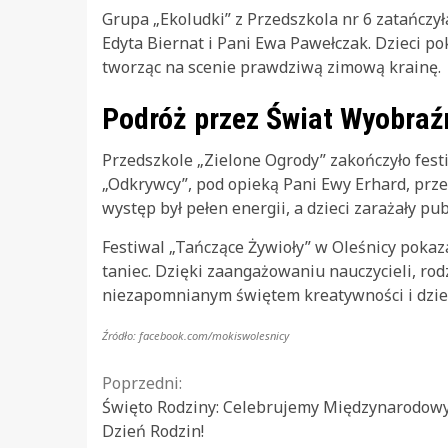
Grupa „Ekoludki” z Przedszkola nr 6 zatańczył
Edyta Biernat i Pani Ewa Pawełczak. Dzieci po
tworząc na scenie prawdziwą zimową krainę.
Podróż przez Świat Wyobraź
Przedszkole „Zielone Ogrody” zakończyło fes
„Odkrywcy”, pod opieką Pani Ewy Erhard, prze
występ był pełen energii, a dzieci zarażały pu
Festiwal „Tańczące Żywioły” w Oleśnicy pokaza
taniec. Dzięki zaangażowaniu nauczycieli, rod
niezapomnianym świętem kreatywności i dziec
Źródło: facebook.com/mokiswolesnicy
Continue
Poprzedni:
Święto Rodziny: Celebrujemy Międzynarodow
Reading
Dzień Rodzin!