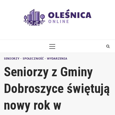
Skip
to
content
PRIMARY
MENU
SENIORZY
SPOŁECZNOŚĆ
WYDARZENIA
Seniorzy z Gminy
Dobroszyce świętują
nowy rok w