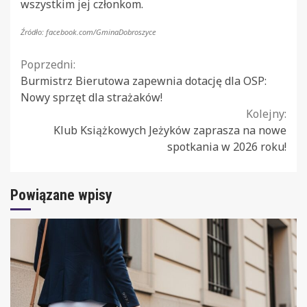
wszystkim jej członkom.
Źródło: facebook.com/GminaDobroszyce
Continue
Poprzedni:
Burmistrz Bierutowa zapewnia dotację dla OSP:
Reading
Nowy sprzęt dla strażaków!
Kolejny:
Klub Książkowych Jeżyków zaprasza na nowe
spotkania w 2026 roku!
Powiązane wpisy