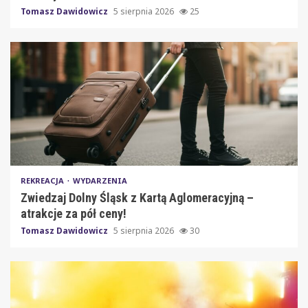
Tomasz Dawidowicz
5 sierpnia 2026
25
REKREACJA
WYDARZENIA
Zwiedzaj Dolny Śląsk z Kartą Aglomeracyjną –
atrakcje za pół ceny!
Tomasz Dawidowicz
5 sierpnia 2026
30