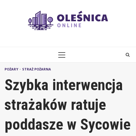
Skip
to
content
PRIMARY
MENU
POŻARY
STRAŻ POŻARNA
Szybka interwencja
strażaków ratuje
poddasze w Sycowie