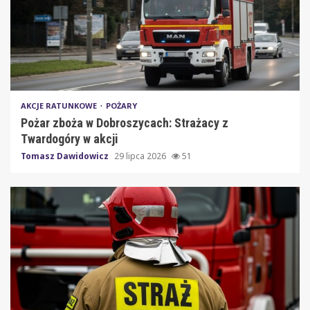
AKCJE RATUNKOWE
POŻARY
Pożar zboża w Dobroszycach: Strażacy z
Twardogóry w akcji
Tomasz Dawidowicz
29 lipca 2026
51