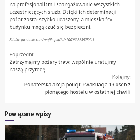
na profesjonalizm i zaangażowanie wszystkich
uczestniczących służb. Dzięki ich determinacji,
pożar został szybko ugaszony, a mieszkańcy
budynku mogą czuć się bezpieczni.
Źródło: facebook.com/profile.php?id=100089868975411
Continue
Poprzedni:
Zatrzymajmy pożary traw: wspólnie uratujmy
Reading
naszą przyrodę
Kolejny:
Bohaterska akcja policji: Ewakuacja 13 osób z
płonącego hostelu w ostatniej chwili
Powiązane wpisy