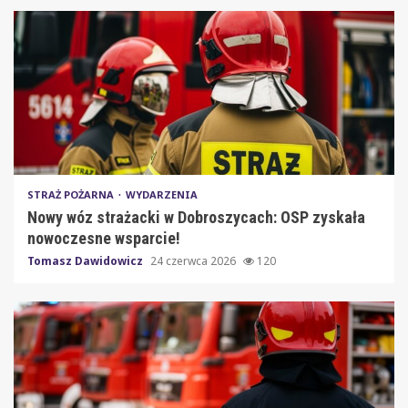
STRAŻ POŻARNA
WYDARZENIA
Nowy wóz strażacki w Dobroszycach: OSP zyskała
nowoczesne wsparcie!
Tomasz Dawidowicz
24 czerwca 2026
120