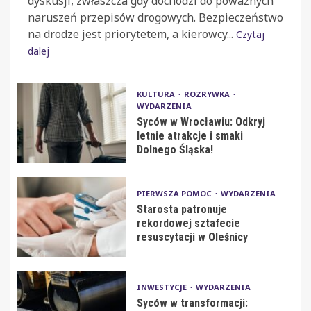
dyskusji, zwłaszcza gdy dochodzi do poważnych
naruszeń przepisów drogowych. Bezpieczeństwo
na drodze jest priorytetem, a kierowcy...
Czytaj
dalej
KULTURA
ROZRYWKA
WYDARZENIA
Syców w Wrocławiu: Odkryj
letnie atrakcje i smaki
Dolnego Śląska!
PIERWSZA POMOC
WYDARZENIA
Starosta patronuje
rekordowej sztafecie
resuscytacji w Oleśnicy
INWESTYCJE
WYDARZENIA
Syców w transformacji: