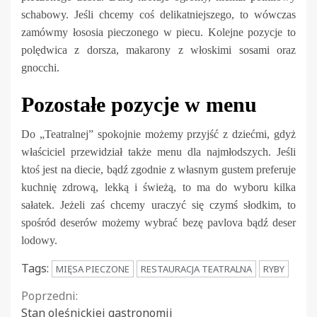
schabowy. Jeśli chcemy coś delikatniejszego, to wówczas
zamówmy łososia pieczonego w piecu. Kolejne pozycje to
polędwica z dorsza, makarony z włoskimi sosami oraz
gnocchi.
Pozostałe pozycje w menu
Do „Teatralnej” spokojnie możemy przyjść z dziećmi, gdyż
właściciel przewidział także menu dla najmłodszych. Jeśli
ktoś jest na diecie, bądź zgodnie z własnym gustem preferuje
kuchnię zdrową, lekką i świeżą, to ma do wyboru kilka
sałatek. Jeżeli zaś chcemy uraczyć się czymś słodkim, to
spośród deserów możemy wybrać bezę pavlova bądź deser
lodowy.
Tags:
MIĘSA PIECZONE
RESTAURACJA TEATRALNA
RYBY
Continue
Poprzedni:
Stan oleśnickiej gastronomii