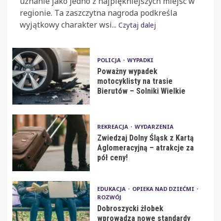
uznanie jako jedno z najpiękniejszych miejsc w
regionie. Ta zaszczytna nagroda podkreśla
wyjątkowy charakter wsi...
Czytaj dalej
POLICJA
WYPADKI
Poważny wypadek
motocyklisty na trasie
Bierutów – Solniki Wielkie
REKREACJA
WYDARZENIA
Zwiedzaj Dolny Śląsk z Kartą
Aglomeracyjną – atrakcje za
pół ceny!
EDUKACJA
OPIEKA NAD DZIEĆMI
ROZWÓJ
Dobroszycki żłobek
wprowadza nowe standardy