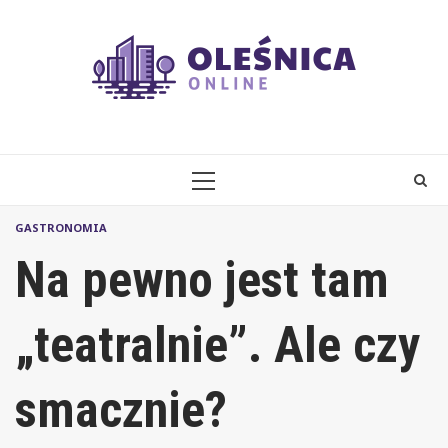
Skip
to
content
PRIMARY
MENU
GASTRONOMIA
Na pewno jest tam
„teatralnie”. Ale czy
smacznie?