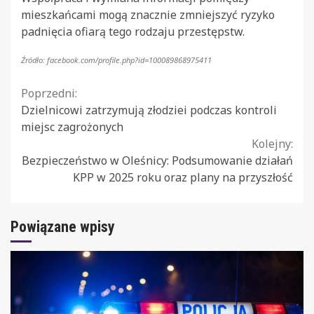
mieszkańcami mogą znacznie zmniejszyć ryzyko
padnięcia ofiarą tego rodzaju przestępstw.
Źródło: facebook.com/profile.php?id=100089868975411
Continue
Poprzedni:
Dzielnicowi zatrzymują złodziei podczas kontroli
Reading
miejsc zagrożonych
Kolejny:
Bezpieczeństwo w Oleśnicy: Podsumowanie działań
KPP w 2025 roku oraz plany na przyszłość
Powiązane wpisy