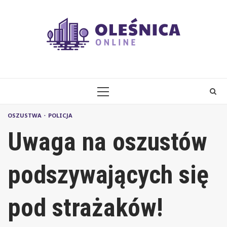
Skip
to
content
PRIMARY
MENU
OSZUSTWA
POLICJA
Uwaga na oszustów
podszywających się
pod strażaków!