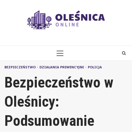
Skip
to
content
PRIMARY
MENU
BEZPIECZEŃSTWO
DZIAŁANIA PREWENCYJNE
POLICJA
Bezpieczeństwo w
Oleśnicy:
Podsumowanie