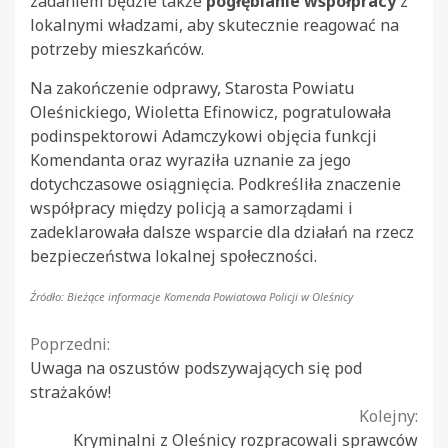
zadaniem będzie także
pogłębianie współpracy
z
lokalnymi władzami, aby skutecznie reagować na
potrzeby mieszkańców.
Na zakończenie odprawy, Starosta Powiatu
Oleśnickiego, Wioletta Efinowicz, pogratulowała
podinspektorowi Adamczykowi objęcia funkcji
Komendanta oraz wyraziła uznanie za jego
dotychczasowe osiągnięcia. Podkreśliła znaczenie
współpracy między policją a samorządami i
zadeklarowała dalsze wsparcie dla działań na rzecz
bezpieczeństwa lokalnej społeczności.
Źródło: Bieżące informacje Komenda Powiatowa Policji w Oleśnicy
Continue
Poprzedni:
Uwaga na oszustów podszywających się pod
Reading
strażaków!
Kolejny:
Kryminalni z Oleśnicy rozpracowali sprawców