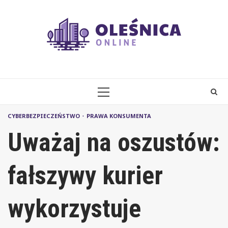
Skip
to
content
PRIMARY
MENU
CYBERBEZPIECZEŃSTWO
PRAWA KONSUMENTA
Uważaj na oszustów:
fałszywy kurier
wykorzystuje