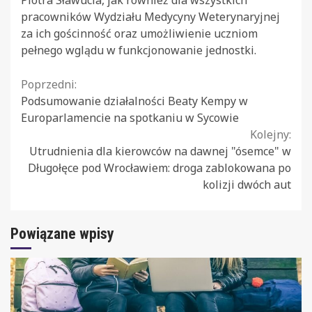
Piotra Sławucia, jak również dla wszystkich
pracowników Wydziału Medycyny Weterynaryjnej
za ich gościnność oraz umożliwienie uczniom
pełnego wglądu w funkcjonowanie jednostki.
Continue
Poprzedni:
Podsumowanie działalności Beaty Kempy w
Reading
Europarlamencie na spotkaniu w Sycowie
Kolejny:
Utrudnienia dla kierowców na dawnej "ósemce" w
Długołęce pod Wrocławiem: droga zablokowana po
kolizji dwóch aut
Powiązane wpisy