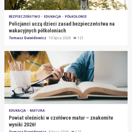
BEZPIECZEŃSTWO
EDUKACJA
PÓŁKOLONIE
Policjanci uczą dzieci zasad bezpieczeństwa na
wakacyjnych półkoloniach
Tomasz Dawidowicz
10 lipca 2026
121
EDUKACJA
MATURA
Powiat oleśnicki w czołówce matur – znakomite
wyniki 2026!
Tomasz Dawidowicz
8 lipca 2026
121