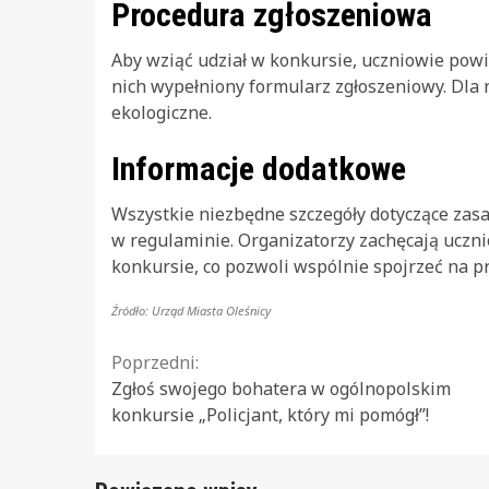
Procedura zgłoszeniowa
Aby wziąć udział w konkursie, uczniowie powin
nich wypełniony formularz zgłoszeniowy. Dla
ekologiczne.
Informacje dodatkowe
Wszystkie niezbędne szczegóły dotyczące za
w regulaminie. Organizatorzy zachęcają uczni
konkursie, co pozwoli wspólnie spojrzeć na p
Źródło: Urząd Miasta Oleśnicy
Continue
Poprzedni:
Zgłoś swojego bohatera w ogólnopolskim
Reading
konkursie „Policjant, który mi pomógł”!