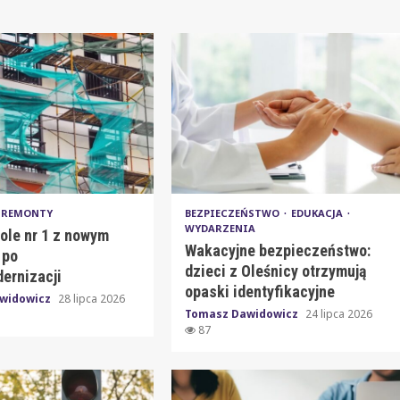
REMONTY
BEZPIECZEŃSTWO
EDUKACJA
WYDARZENIA
ole nr 1 z nowym
Wakacyjne bezpieczeństwo:
 po
dzieci z Oleśnicy otrzymują
ernizacji
opaski identyfikacyjne
widowicz
28 lipca 2026
Tomasz Dawidowicz
24 lipca 2026
87