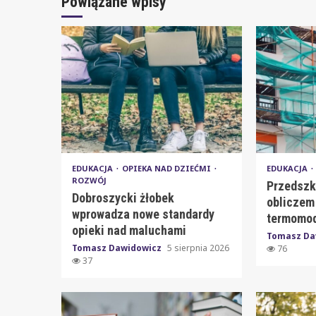
Powiązane wpisy
EDUKACJA
OPIEKA NAD DZIEĆMI
EDUKACJA
ROZWÓJ
Przedszk
Dobroszycki żłobek
obliczem
wprowadza nowe standardy
termomod
opieki nad maluchami
Tomasz Da
Tomasz Dawidowicz
5 sierpnia 2026
76
37