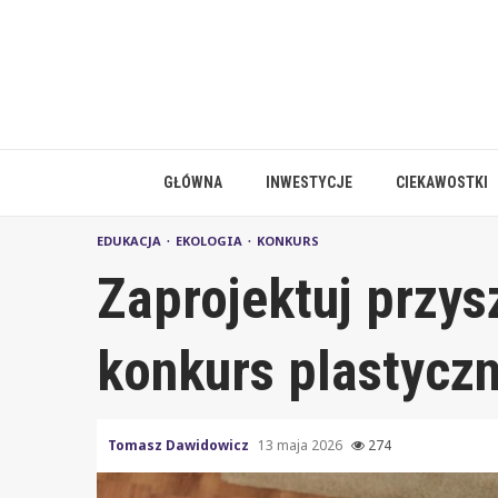
Skip
to
content
GŁÓWNA
INWESTYCJE
CIEKAWOSTKI
EDUKACJA
EKOLOGIA
KONKURS
Zaprojektuj przys
konkurs plastyczn
Tomasz Dawidowicz
13 maja 2026
274