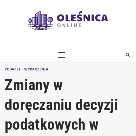
Skip
to
content
PRIMARY
MENU
PODATKI
WYDARZENIA
Zmiany w
doręczaniu decyzji
podatkowych w