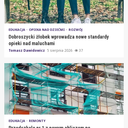
EDUKACJA
OPIEKA NAD DZIEĆMI
ROZWÓJ
Dobroszycki żłobek wprowadza nowe standardy
opieki nad maluchami
Tomasz Dawidowicz
5 sierpnia 2026
37
EDUKACJA
REMONTY
Przedszkole nr 1 z nowym obliczem po