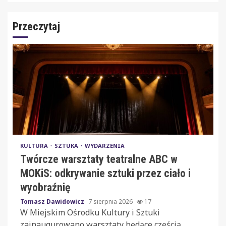
Przeczytaj
KULTURA
SZTUKA
WYDARZENIA
Twórcze warsztaty teatralne ABC w
MOKiS: odkrywanie sztuki przez ciało i
wyobraźnię
Tomasz Dawidowicz
7 sierpnia 2026
17
W Miejskim Ośrodku Kultury i Sztuki
zainaugurowano warsztaty będące częścią