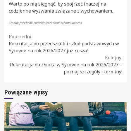
Warto po nią sięgnąć, by spojrzeć inaczej na
codzienne wyzwania związane z wychowaniem.
Źródło: facebook.com/olesnickabibliotekapubliczna
Continue
Poprzedni:
Rekrutacja do przedszkoli i szkół podstawowych w
Reading
Sycowie na rok 2026/2027 już rusza!
Kolejny:
Rekrutacja do żłobka w Sycowie na rok 2026/2027 –
poznaj szczegóły i terminy!
Powiązane wpisy