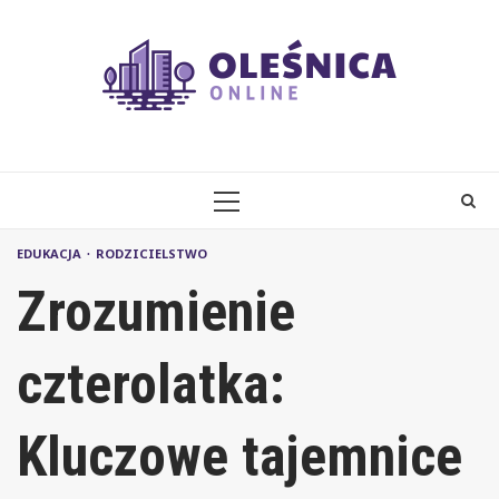
Skip
to
content
PRIMARY
MENU
EDUKACJA
RODZICIELSTWO
Zrozumienie
czterolatka:
Kluczowe tajemnice