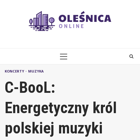
Skip
to
content
PRIMARY
MENU
KONCERTY
MUZYKA
C-BooL:
Energetyczny król
polskiej muzyki