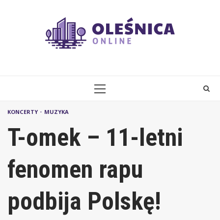
Skip
to
content
PRIMARY
MENU
KONCERTY
MUZYKA
T-omek – 11-letni
fenomen rapu
podbija Polskę!