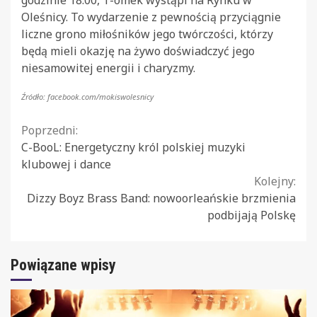
Oleśnicy. To wydarzenie z pewnością przyciągnie
liczne grono miłośników jego twórczości, którzy
będą mieli okazję na żywo doświadczyć jego
niesamowitej energii i charyzmy.
Źródło: facebook.com/mokiswolesnicy
Continue
Poprzedni:
C-BooL: Energetyczny król polskiej muzyki
Reading
klubowej i dance
Kolejny:
Dizzy Boyz Brass Band: nowoorleańskie brzmienia
podbijają Polskę
Powiązane wpisy