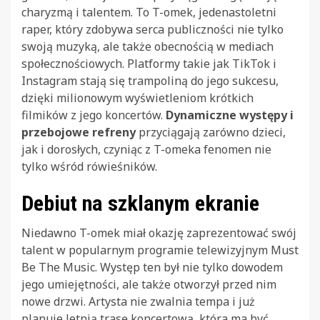
charyzmą i talentem. To T-omek, jedenastoletni
raper, który zdobywa serca publiczności nie tylko
swoją muzyką, ale także obecnością w mediach
społecznościowych. Platformy takie jak TikTok i
Instagram stają się trampoliną do jego sukcesu,
dzięki milionowym wyświetleniom krótkich
filmików z jego koncertów.
Dynamiczne występy i
przebojowe refreny
przyciągają zarówno dzieci,
jak i dorosłych, czyniąc z T-omeka fenomen nie
tylko wśród rówieśników.
Debiut na szklanym ekranie
Niedawno T-omek miał okazję zaprezentować swój
talent w popularnym programie telewizyjnym Must
Be The Music. Występ ten był nie tylko dowodem
jego umiejętności, ale także otworzył przed nim
nowe drzwi. Artysta nie zwalnia tempa i już
planuje letnią trasę koncertową, która ma być