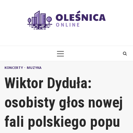
Skip
to
content
PRIMARY
MENU
KONCERTY
MUZYKA
Wiktor Dyduła:
osobisty głos nowej
fali polskiego popu