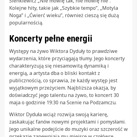
Sienkiewicz „Nie mówię tak, nie mówię nie”.
Kolejne hity, takie jak „Szybkie tempo”, „Motyla
Noga” i „Ćwierć wieku”, również cieszą się dużą
popularnością.
Koncerty pełne energii
Występy na żywo Wiktora Dyduły to prawdziwe
wydarzenia, które przyciągają tłumy. Jego koncerty
charakteryzują się niesamowitą dynamiką i
energią, a artysta dba o bliski kontakt z
publicznością, co sprawia, że każdy występ jest
wyjątkowym przeżyciem. Najbliższa okazja, by
doświadczyć jego talentu na żywo, to koncert 30
maja o godzinie 19:30 na Scenie na Podzamczu.
Wiktor Dyduła wciąż rozwija swoją karierę,
zaskakując fanów nowymi projektami i pomysłami.
Jego unikalne podejście do muzyki oraz szczerość w
przekazie zapewniają mu miejsce w czołówce