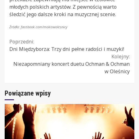
młodych polskich artystów. Z pewnością warto
śledzić jego dalsze kroki na muzycznej scenie.
Źródło: facebook.com/mokiswolesnicy
Continue
Poprzedni:
Dni Międzyborza: Trzy dni pełne radości i muzyki!
Reading
Kolejny:
Niezapomniany koncert duetu Ochman & Ochman
w Oleśnicy
Powiązane wpisy