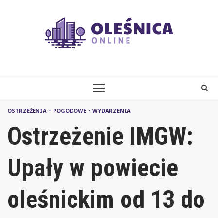
Skip
to
content
PRIMARY
MENU
OSTRZEŻENIA
POGODOWE
WYDARZENIA
Ostrzeżenie IMGW:
Upały w powiecie
oleśnickim od 13 do