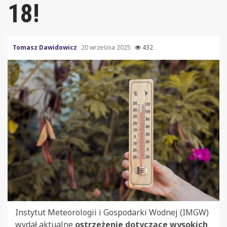
18!
Tomasz Dawidowicz
20 września 2025
432
Instytut Meteorologii i Gospodarki Wodnej (IMGW)
wydał aktualne
ostrzeżenie dotyczące wysokich