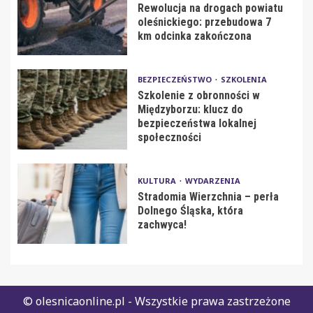
Rewolucja na drogach powiatu
oleśnickiego: przebudowa 7
km odcinka zakończona
BEZPIECZEŃSTWO
SZKOLENIA
Szkolenie z obronności w
Międzyborzu: klucz do
bezpieczeństwa lokalnej
społeczności
KULTURA
WYDARZENIA
Stradomia Wierzchnia – perła
Dolnego Śląska, która
zachwyca!
© olesnicaonline.pl - Wszystkie prawa zastrzeżone