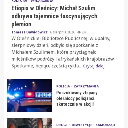
KULTURA
WYDARZENIA
Etiopia w Oleśnicy: Michał Szulim
odkrywa tajemnice fascynujących
plemion
Tomasz Dawidowicz
6 sierpnia 2026
24
W Oleśnickiej Bibliotece Publicznej, w upalny,
sierpniowy dzień, odbyło się spotkanie z
Michałem Szulimem, które przyciągnęło
miłośników podróży i afrykańskich krajobrazów.
Spotkanie, będące częścią cyklu...
Czytaj dalej
POLICJA
ZATRZYMANIA
Poszukiwany złapany:
oleśniccy policjanci
skutecznie w akcji!
DROGI
INWESTYCJE
SAMORZĄD