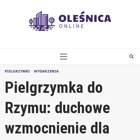
Skip
to
content
PRIMARY
MENU
PIELGRZYMKI
WYDARZENIA
Pielgrzymka do
Rzymu: duchowe
wzmocnienie dla